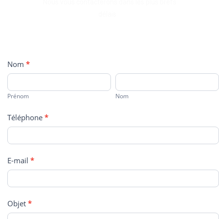
Nous vous contacterons dans les plus brefs
délais
Nous
Nom
*
Contacter
Prénom
Nom
Prénom
Nom
Téléphone
*
E-mail
*
Objet
*