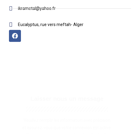
ikrametal@yahoo.fr
Eucalyptus, rue vers meftah- Alger
Laisser nous un message
Veuillez remplir les information avec précision
et assurez-vous que votre connexion est active.