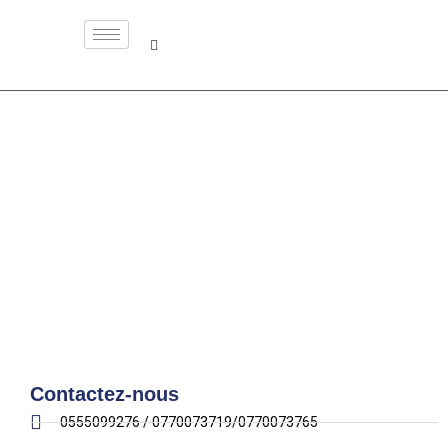
Contactez-nous
Contactez-nous
0555099276 / 0770073719/0770073765