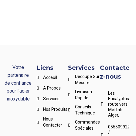
Liens
Services
Contacte
Votre
partenaire
z-nous
Découpe Sur
Acceuil
de confiance
Mesure
A Propos
pour l'acier
Livraison
Les
Rapide
inoxydable
Services
Eucalyptus,
route vers
Conseils
Nos Produits
Meftah
Technique
Alger,
Nous
Commandes
Contacter
0555099276
Spéciales
/