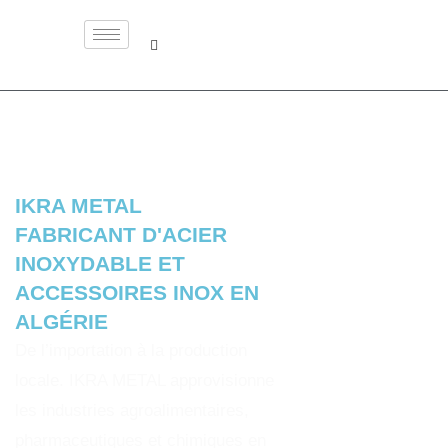
IKRA METAL
FABRICANT D'ACIER
INOXYDABLE ET
ACCESSOIRES INOX EN
ALGÉRIE
De l’importation à la production
locale. IKRA METAL approvisionne
les industries agroalimentaires,
pharmaceutiques et chimiques en