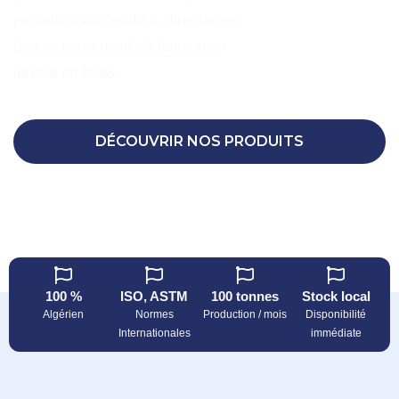
produits inox certifiés, directement
depuis notre unité de fabrication
lancée en 2026.
DÉCOUVRIR NOS PRODUITS
DEMANDER UN DEVIS
100 %
ISO, ASTM
100 tonnes
Stock local
Algérien
Normes
Production / mois
Disponibilité
Internationales
immédiate