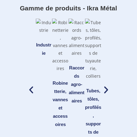
Gamme de produits - Ikra Métal
Industr
ie
Raccor
ds
Robine
Visseri
agro-
Tubes,
Raccor
tterie,
e,
aliment
tôles,
dement
vannes
Boulon
aires
profilés
sans
et
nerie et
,
soudur
access
Elémen
suppor
e en
oires
ts de
ts de
acier
fixation