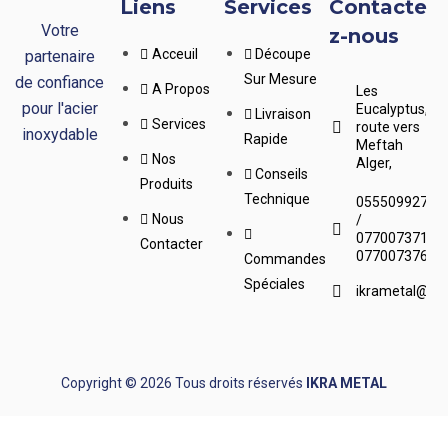
Liens
Services
Contacte
Votre
z-nous
Acceuil
Découpe
partenaire
Sur Mesure
de confiance
A Propos
Les
pour l'acier
Eucalyptus,
Livraison
Services
route vers
inoxydable
Rapide
Meftah
Nos
Alger,
Conseils
Produits
Technique
0555099276
Nous
/
0770073719
Contacter
0770073765
Commandes
Spéciales
ikrametal@yah
Copyright © 2026 Tous droits réservés
IKRA METAL