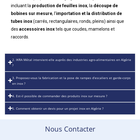
incluant la
production de feuilles inox
, la
découpe de
bobines sur mesure
, l’
importation et la distribution de
tubes inox
(carrés, rectangulaires, ronds, pleins) ainsi que
des
accessoires inox
tels que coudes, mamelons et
raccords.
2. IKRA Métal intervient-elle auprès des industries agro-alimentaires en Algérie
?
3. Proposez-vous la fabrication et la pose de rampes d’escaliers et garde-corps
en inox ?
4. Est-il possible de commander des produits inox sur mesure ?
5. Comment obtenir un devis pour un projet inox en Algérie ?
Nous Contacter