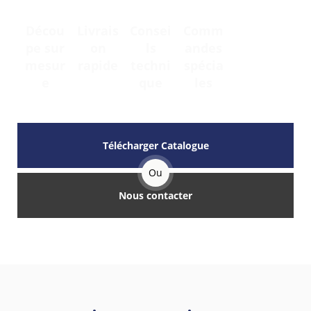
Décou
Livrais
Consei
Comm
pe sur
on
ls
andes
mesur
rapide
techni
spécia
e
que
les
Télécharger Catalogue
Ou
Nous contacter