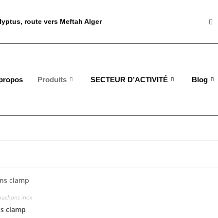
yptus, route vers Meftah Alger
propos
Produits
SECTEUR D’ACTIVITÉ
Blog
puchons inox
s clamp