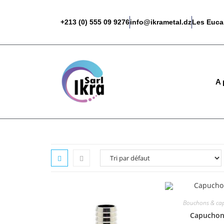
+213 (0) 555 09 9276
info@ikrametal.dz
Les Eucal
A 
Bouchons & ca
Capuchon